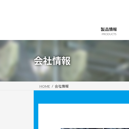
コ
ナ
ン
ビ
テ
ゲ
ン
ー
製品情報
ツ
シ
PRODUCTS
へ
ョ
ス
ン
キ
に
会社情報
ッ
移
プ
動
HOME
会社情報