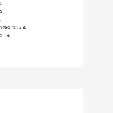
る
る
く
の信頼に応える
拡げる